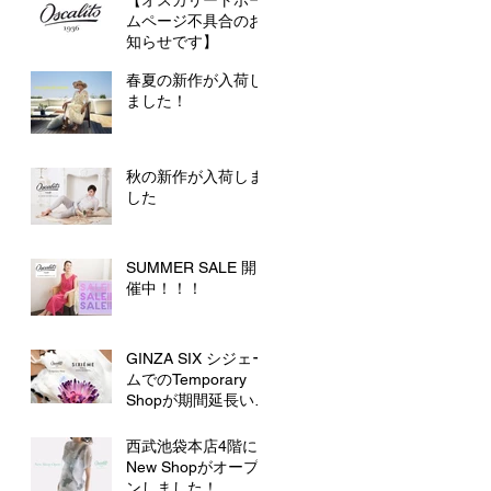
【オスカリートホー
ムページ不具合のお
知らせです】
春夏の新作が入荷し
ました！
秋の新作が入荷しま
した
SUMMER SALE 開
催中！！！
GINZA SIX シジェー
ムでのTemporary
Shopが期間延長いた
します！
西武池袋本店4階に
New Shopがオープ
ンしました！